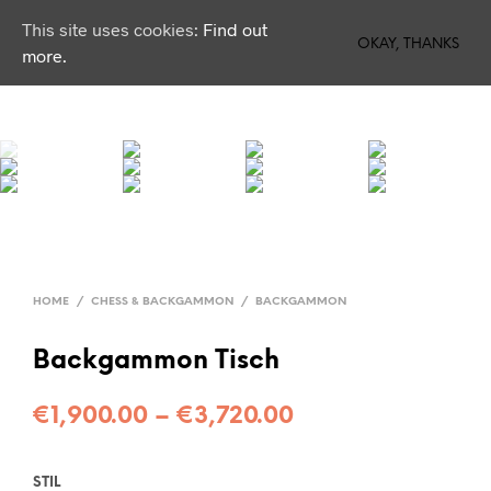
This site uses cookies:
Find out
0
OKAY, THANKS
more.
HOME
/
CHESS & BACKGAMMON
/
BACKGAMMON
Backgammon Tisch
€
1,900.00
–
€
3,720.00
STIL